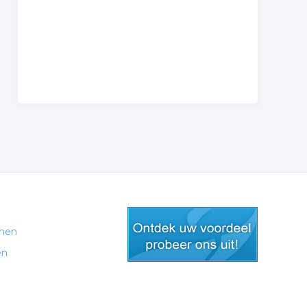
men
en
gratis lid worden