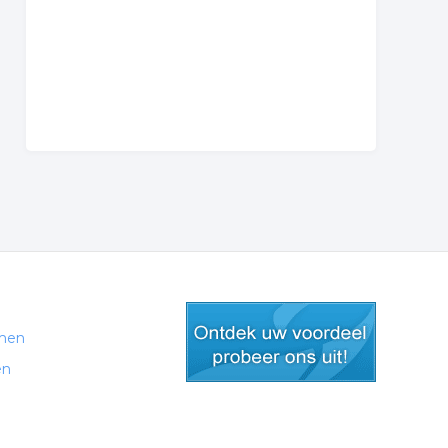
men
en
gratis lid worden