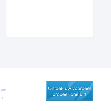
men
en
gratis lid worden