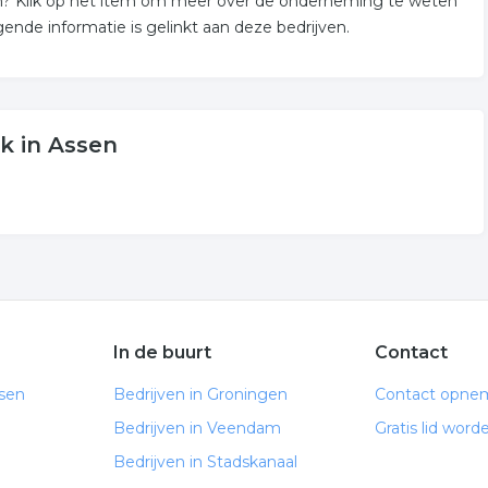
en? Klik op het item om meer over de onderneming te weten
nde informatie is gelinkt aan deze bedrijven.
ek in Assen
In de buurt
Contact
ssen
Bedrijven in Groningen
Contact opne
Bedrijven in Veendam
Gratis lid word
Bedrijven in Stadskanaal