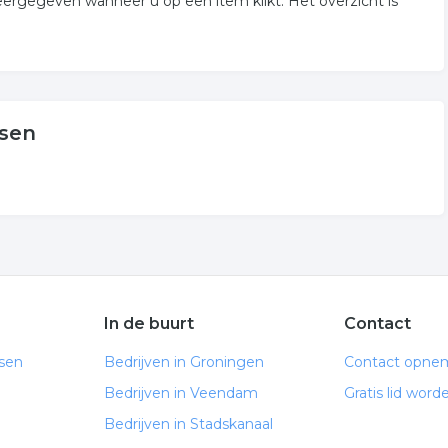
rgegeven wanneer u op een item klikt. Het overzicht is
ssen
In de buurt
Contact
ssen
Bedrijven in Groningen
Contact opne
Bedrijven in Veendam
Gratis lid word
Bedrijven in Stadskanaal