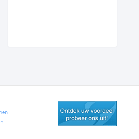
men
en
gratis lid worden