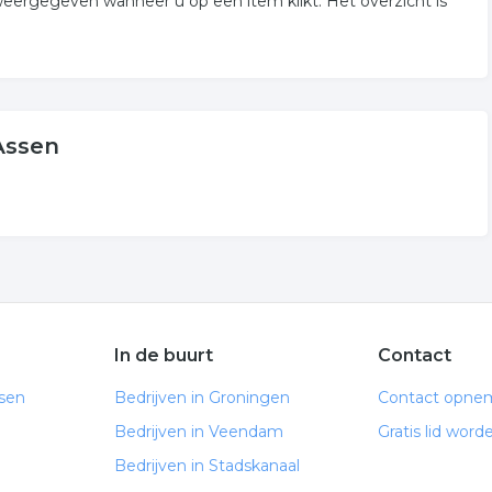
weergegeven wanneer u op een item klikt. Het overzicht is
Assen
In de buurt
Contact
ssen
Bedrijven in Groningen
Contact opne
Bedrijven in Veendam
Gratis lid word
Bedrijven in Stadskanaal