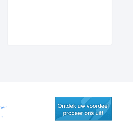
men
en
gratis lid worden