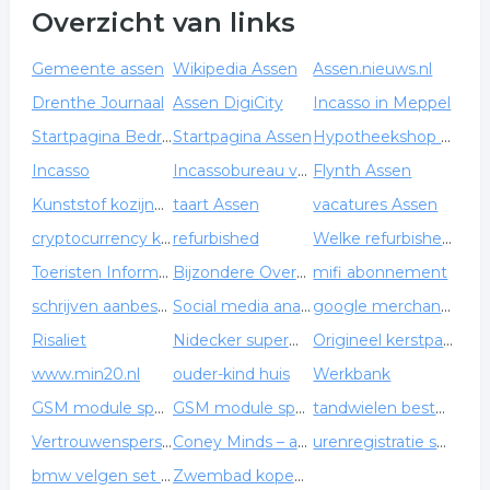
Overzicht van links
Gemeente assen
Wikipedia Assen
Assen.nieuws.nl
Drenthe Journaal
Assen DigiCity
Incasso in Meppel
Startpagina Bedrijven Assen
Startpagina Assen
Hypotheekshop Assen West
Incasso
Incassobureau voor Drenthe
Flynth Assen
Kunststof kozijnen Assen
taart Assen
vacatures Assen
cryptocurrency koersen
refurbished
Welke refurbished laptop past bij mij
Toeristen Informatie Assen
Bijzondere Overnachtingen
mifi abonnement
schrijven aanbesteding
Social media analyse
google merchant center
Risaliet
Nidecker supermatic
Origineel kerstpakket
www.min20.nl
ouder-kind huis
Werkbank
GSM module specialist in beveiliging
GSM module specialist in beveiliging
tandwielen bestellen?
Vertrouwenspersoon extern bij Trustlr
Coney Minds – accountant Goirle
urenregistratie systeem
bmw velgen set compleet
Zwembad kopen intex