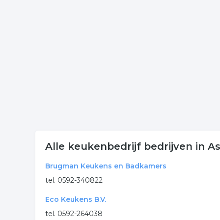
Voor meer informatie of contactgegevens betreffe
wordt er een kaart getoond met de locatie van de
Meer bedrijven in Assen
Wij vonden meer informatie over keuken. De volge
keuken
keukens
complete keuken
.
Alle keukenbedrijf bedrijven in A
Brugman Keukens en Badkamers
tel. 0592-340822
Eco Keukens B.V.
tel. 0592-264038