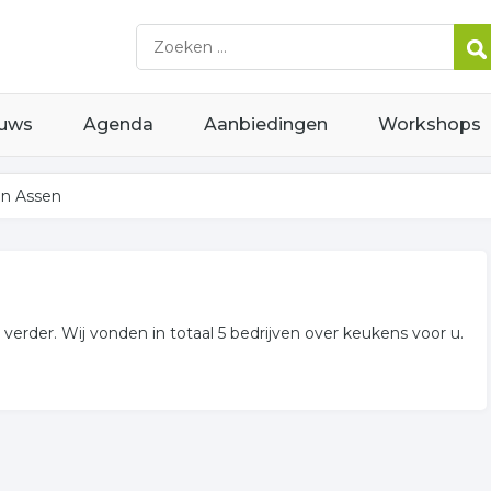
uws
Agenda
Aanbiedingen
Workshops
in Assen
verder. Wij vonden in totaal 5 bedrijven over keukens voor u.
s gerelateerde bedrijven in de omgeving van Assen.