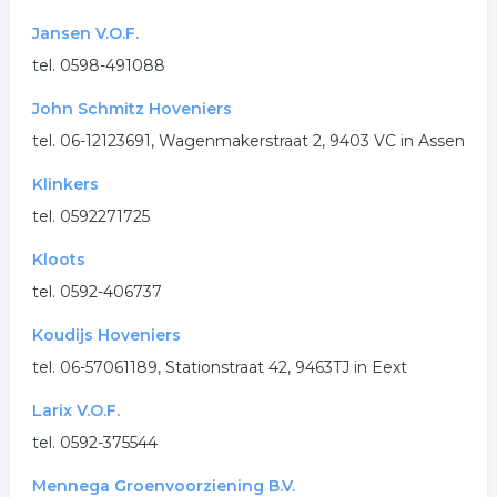
Jansen V.O.F.
tel. 0598-491088
John Schmitz Hoveniers
tel. 06-12123691, Wagenmakerstraat 2, 9403 VC in Assen
Klinkers
tel. 0592271725
Kloots
tel. 0592-406737
Koudijs Hoveniers
tel. 06-57061189, Stationstraat 42, 9463TJ in Eext
Larix V.O.F.
tel. 0592-375544
Mennega Groenvoorziening B.V.