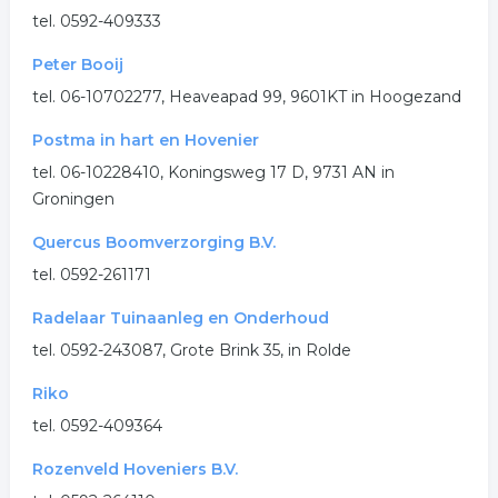
tel. 0592-409333
Peter Booij
tel. 06-10702277, Heaveapad 99, 9601KT in Hoogezand
Postma in hart en Hovenier
tel. 06-10228410, Koningsweg 17 D, 9731 AN in
Groningen
Quercus Boomverzorging B.V.
tel. 0592-261171
Radelaar Tuinaanleg en Onderhoud
tel. 0592-243087, Grote Brink 35, in Rolde
Riko
tel. 0592-409364
Rozenveld Hoveniers B.V.