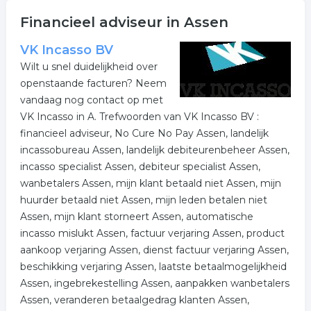
Wij vonden de volgende leningen en gerelateerde
Financieel adviseur in Assen
bedrijven voor u in de regio.
Voor meer informatie of contactgegevens betreffende
VK Incasso BV
financieringen klikt u op betreffende item. Tevens
Wilt u snel duidelijkheid over
wordt er een kaart getoond met de locatie van de
openstaande facturen? Neem
onderneming uit de categorie financieringen in Assen.
vandaag nog contact op met
VK Incasso in A. Trefwoorden van VK Incasso BV :
Meer bedrijven in Assen
financieel adviseur, No Cure No Pay Assen, landelijk
incassobureau Assen, landelijk debiteurenbeheer Assen,
Wij vonden meer informatie over financieel adviseur.
incasso specialist Assen, debiteur specialist Assen,
De volgende trefwoorden vallen ook onder deze
wanbetalers Assen, mijn klant betaald niet Assen, mijn
bedrijven rubriek:
huurder betaald niet Assen, mijn leden betalen niet
Assen, mijn klant storneert Assen, automatische
hypotheken
leningen
financieringen
incasso mislukt Assen, factuur verjaring Assen, product
aankoop verjaring Assen, dienst factuur verjaring Assen,
verzekering
pensioen
beleggen
beschikking verjaring Assen, laatste betaalmogelijkheid
Assen, ingebrekestelling Assen, aanpakken wanbetalers
.
Assen, veranderen betaalgedrag klanten Assen,