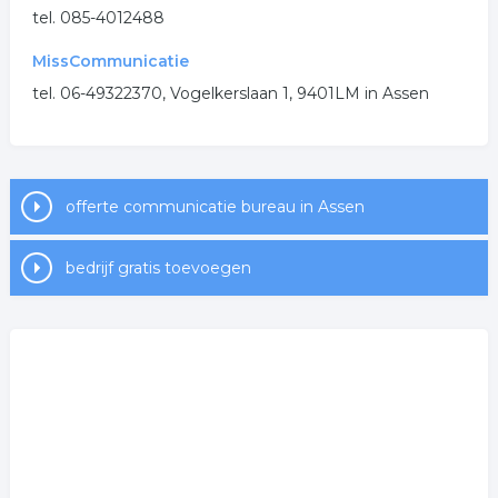
tel. 085-4012488
.
MissCommunicatie
tel. 06-49322370, Vogelkerslaan 1, 9401LM in Assen
offerte communicatie bureau in Assen
bedrijf gratis toevoegen