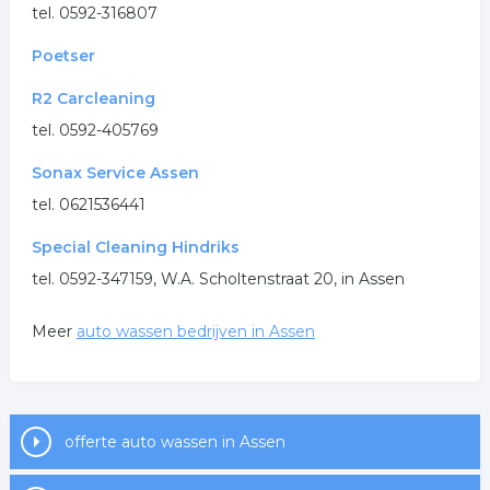
.
tel. 0592-316807
Poetser
R2 Carcleaning
tel. 0592-405769
Sonax Service Assen
tel. 0621536441
Special Cleaning Hindriks
tel. 0592-347159, W.A. Scholtenstraat 20, in Assen
Meer
auto wassen bedrijven in Assen
offerte auto wassen in Assen