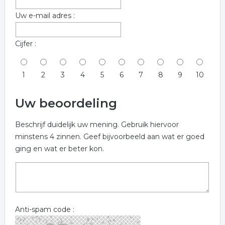
Uw e-mail adres :
Cijfer :
1
2
3
4
5
6
7
8
9
10
Uw beoordeling
Beschrijf duidelijk uw mening. Gebruik hiervoor
minstens 4 zinnen. Geef bijvoorbeeld aan wat er goed
ging en wat er beter kon.
Anti-spam code :