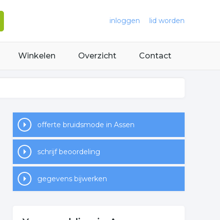
inloggen
lid worden
Winkelen
Overzicht
Contact
offerte bruidsmode in Assen
schrijf beoordeling
gegevens bijwerken