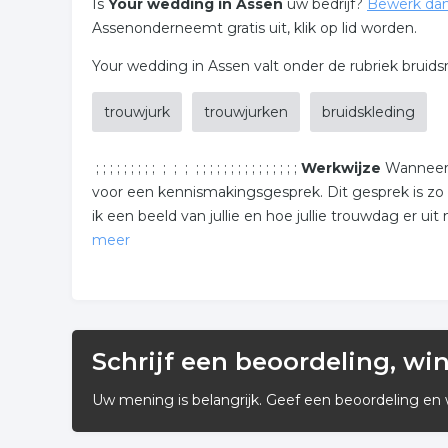
Is
Your wedding in Assen
uw bedrijf?
Bewerk da
Assenonderneemt gratis uit, klik op lid worden.
Your wedding in Assen valt onder de rubriek bruid
trouwjurk
trouwjurken
bruidskleding
; ; ; ; ; ; ; ; ; ; ; ; ; ; ; ; ; ; ; ; ; ; ; ; ; ; ;
Werkwijze
Wanneer 
voor een kennismakingsgesprek. Dit gesprek is zo mo
ik een beeld van jullie en hoe jullie trouwdag er
meer
Aan de hand van dit gesprek ontvangen jullie een 
planning, draaiboek en bewaak ik het budget. Natu
contact.
Schrijf een beoordeling, wi
Op de trouwdag zorg ik dat alles goed verloopt 
Uw mening is belangrijk. Geef een beoordeling en 
voor jullie en voor de gasten een onbezorgde dag 
gasten en de leveranciers.