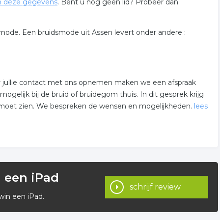
n deze gegevens
. Bent u nog geen lid? Probeer dan
smode. Een bruidsmode uit Assen levert onder andere :
jullie contact met ons opnemen maken we een afspraak
gelijk bij de bruid of bruidegom thuis. In dit gesprek krijg
 uit moet zien. We bespreken de wensen en mogelijkheden.
lees
offerte. Wanneer jullie akkoord gaan, maken we een
urlijk houden we tijdens de voorbereidingen regelmatig
n een iPad
en afspraken met leveranciers worden nagekomen. Het moet
schrijf review
win een iPad.
worden! Ik ben het aanspreekpunt voor het bruidspaar, de