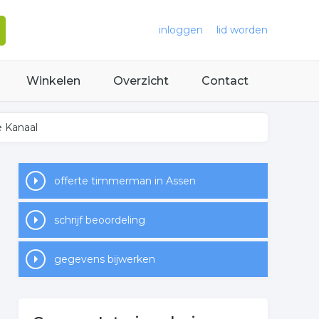
inloggen
lid worden
Winkelen
Overzicht
Contact
e Kanaal
offerte timmerman in Assen
schrijf beoordeling
gegevens bijwerken