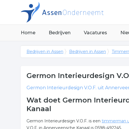
Home
Bedrijven
Vacatures
Nie
Bedrijven in Assen
Bedrijven in Assen
Timmerm
Germon Interieurdesign V.O
Germon Interieurdesign V.O.F.
uit Annerveen
Wat doet Germon Interieurd
Kanaal
Germon Interieurdesign V.O.F. is een
timmerman u
V.O.F. in Annerveensche Kanaal is 0598-492245.