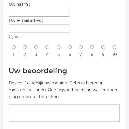
Uw naam :
Uw e-mail adres :
Cijfer :
1
2
3
4
5
6
7
8
9
10
Uw beoordeling
Beschrijf duidelijk uw mening. Gebruik hiervoor
minstens 4 zinnen. Geef bijvoorbeeld aan wat er goed
ging en wat er beter kon.