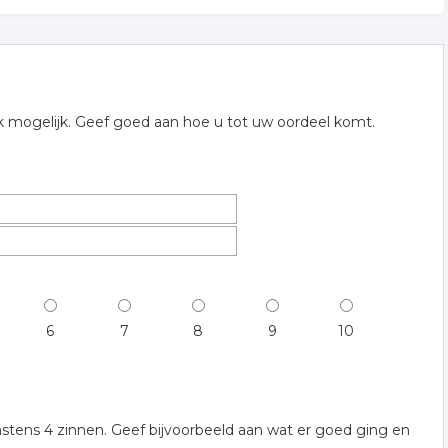
jk mogelijk. Geef goed aan hoe u tot uw oordeel komt.
6
7
8
9
10
nstens 4 zinnen. Geef bijvoorbeeld aan wat er goed ging en