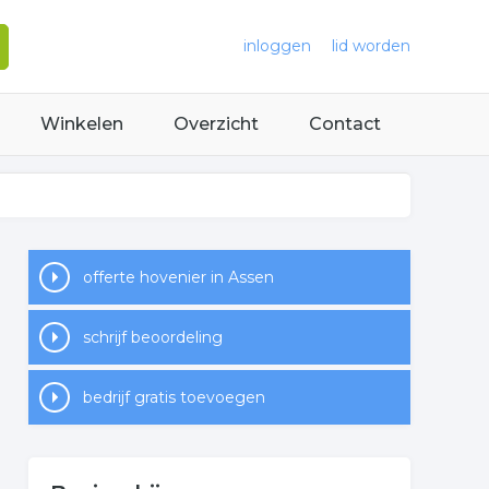
inloggen
lid worden
Winkelen
Overzicht
Contact
offerte hovenier in Assen
schrijf beoordeling
bedrijf gratis toevoegen