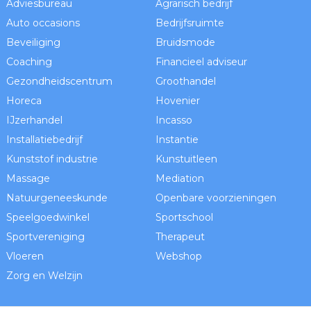
Adviesbureau
Agrarisch bedrijf
Auto occasions
Bedrijfsruimte
Beveiliging
Bruidsmode
Coaching
Financieel adviseur
Gezondheidscentrum
Groothandel
Horeca
Hovenier
IJzerhandel
Incasso
Installatiebedrijf
Instantie
Kunststof industrie
Kunstuitleen
Massage
Mediation
Natuurgeneeskunde
Openbare voorzieningen
Speelgoedwinkel
Sportschool
Sportvereniging
Therapeut
Vloeren
Webshop
Zorg en Welzijn